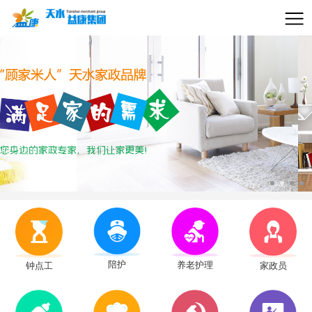
陪护
养老护理
钟点工
家政员