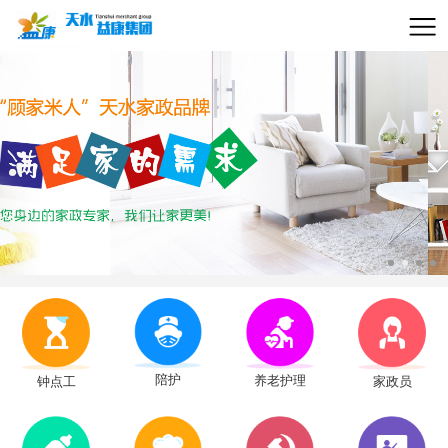
陪护
养老护理
钟点工
家政员